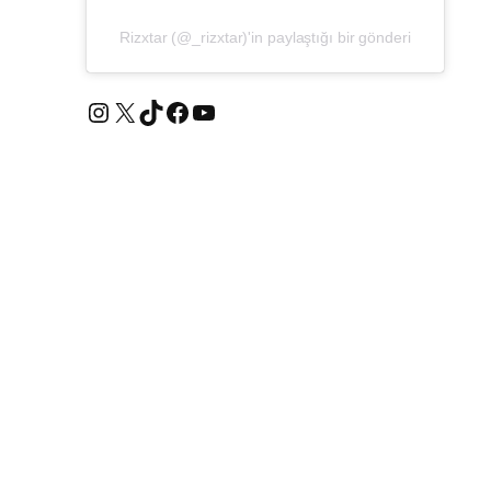
Rizxtar (@_rizxtar)'in paylaştığı bir gönderi
Instagram
X
TikTok
Facebook
YouTube