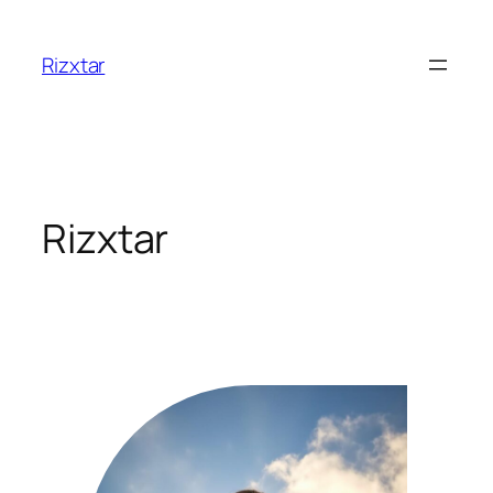
İçeriğe
geç
Rizxtar
Rizxtar